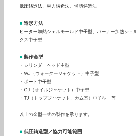
低圧鋳造法
、
重力鋳造法
、傾斜鋳造法
■
造形方法
ヒーター加熱シェルモールド中子型、バーナー加熱シェ
クス中子型
■
製作金型
・シリンダーヘッド主型
・WJ（ウォータージャケット）中子型
・ポート中子型
・OJ（オイルジャケット）中子型
・TJ（トップジャケット、カム室）中子型 等
以上の金型一式の製作を承ります。
■
低圧鋳造型／協力可能範囲