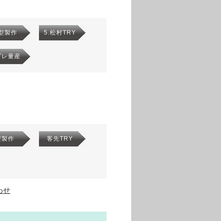
.型製作
5.松村TRY
プレ量産
型製作
客先TRY
わせ