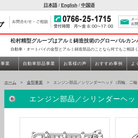
日本語
/
English
/
中国语
松村精型グループはアルミ鋳造技術のグローバルカン
自動車・オートバイの金型とアルミ鋳造部品のことなら何でもご相談
型事業
自動車部品事業
お客様の声
おすすめ事例
よ
ホーム
>
金型事業
> エンジン部品／シリンダーヘッド（四輪、二輪
エンジン部品／シリンダーヘッ