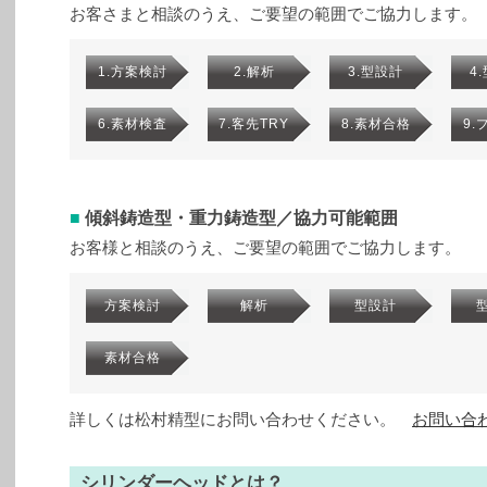
お客さまと相談のうえ、ご要望の範囲でご協力します。
1.方案検討
2.解析
3.型設計
4
6.素材検査
7.客先TRY
8.素材合格
9.
■
傾斜鋳造型・重力鋳造型／協力可能範囲
お客様と相談のうえ、ご要望の範囲でご協力します。
方案検討
解析
型設計
素材合格
詳しくは松村精型にお問い合わせください。
お問い合
シリンダーヘッドとは？